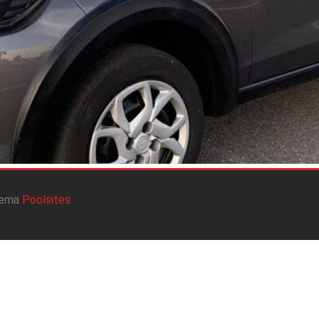
tema
Poolsites