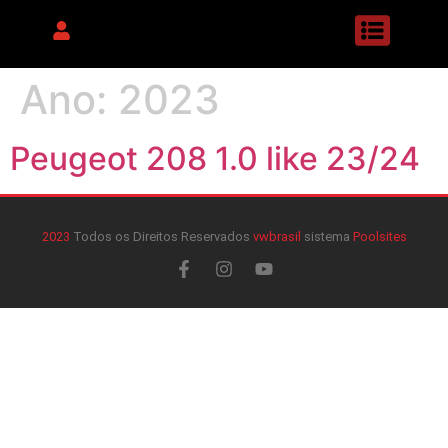
Ano:
2023
Peugeot 208 1.0 like 23/24
2023
Todos os Direitos Reservados
vwbrasil
sistema
Poolsites