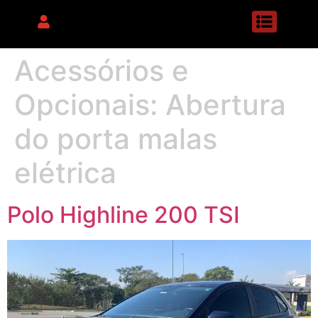
Acessórios e
Opcionais:
Abertura
do porta malas
elétrica
Polo Highline 200 TSI