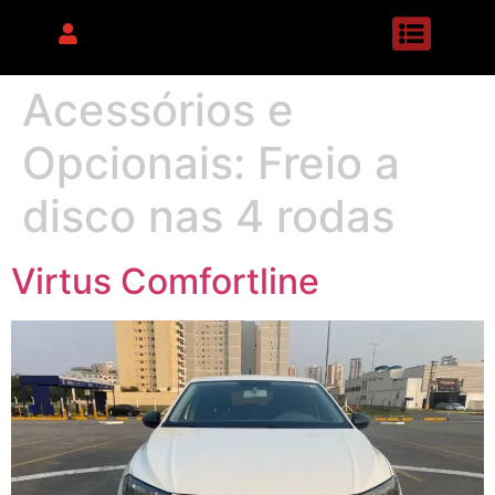
Acessórios e
Opcionais:
Freio a
disco nas 4 rodas
Virtus Comfortline